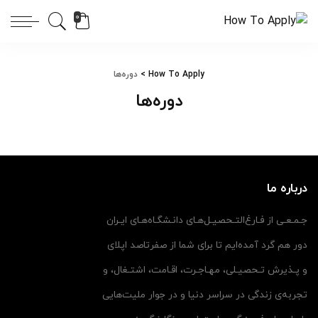
0
How To Apply
>
دوره‌ها
دوره‌ها
درباره ما
جـمـعـی از فـارغ‌التـحصیـل‌هـای دانـشگـاه‌هـای ایـران
دور هم گرد آمده‌ایم تا برای شما از صفرتاصد اپلای
و پـذیرش تـحصیـلی، مهـاجـرت، اقـامت، اشتـغال، و
تجربه‌ی زندگی در سراسر دنیا و در جوار ملیت‌هایی