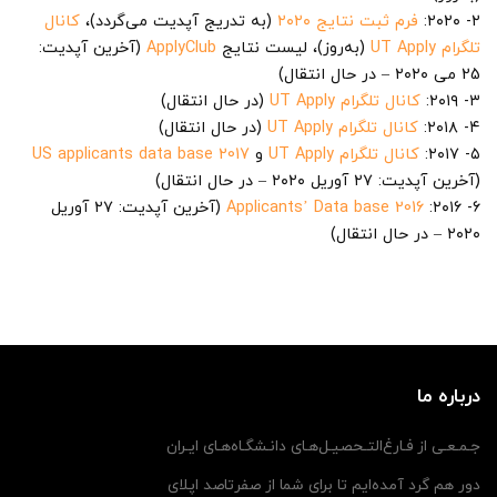
۲- ۲۰۲۰:
فرم ثبت نتایج ۲۰۲۰
(به تدریج آپدیت می‌گردد)،
کانال
تلگرام UT Apply
(به‌روز)، لیست نتایج
ApplyClub
(آخرین آپدیت:
25 می ۲۰۲۰ – در حال انتقال)
۳- ۲۰۱۹:
کانال تلگرام UT Apply
(در حال انتقال)
۴- ۲۰۱۸:
کانال تلگرام UT Apply
(در حال انتقال)
۵- ۲۰۱۷:
کانال تلگرام UT Apply
و
2017 US applicants data base
(آخرین آپدیت: ۲۷ آوریل ۲۰۲۰ – در حال انتقال)
۶- ۲۰۱۶:
2016 Applicants’ Data base
(آخرین آپدیت: ۲۷ آوریل
۲۰۲۰ – در حال انتقال)
درباره ما
جـمـعـی از فـارغ‌التـحصیـل‌هـای دانـشگـاه‌هـای ایـران
دور هم گرد آمده‌ایم تا برای شما از صفرتاصد اپلای