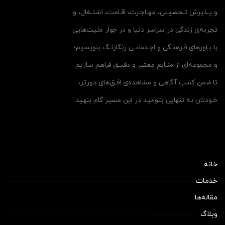
و پـذیرش تـحصیـلی، مهـاجـرت، اقـامت، اشتـغال، و
تجربه‌ی زندگی در سراسر دنیا و در جوار ملیت‌هایی
با بـاورهای فـرهنـگی و اجـتماعـی رنگارنـگ بنویسیم؛
و مجموعه‌ای از منـابع معتبر و دقیـق فراهم سازیم
تا ضمن کسب آگاهی و مشاهده‌ی افـق‌های دورتر،
خـودتان به تنهایی بتوانید در این مسیر گام بنهید.
خانه
خدمات
مقاله‌ها
وبلاگ