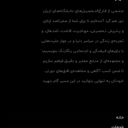
جـمـعـی از فـارغ‌التـحصیـل‌هـای دانـشگـاه‌هـای ایـران
دور هم گرد آمده‌ایم تا برای شما از صفرتاصد اپلای
و پـذیرش تـحصیـلی، مهـاجـرت، اقـامت، اشتـغال، و
تجربه‌ی زندگی در سراسر دنیا و در جوار ملیت‌هایی
با بـاورهای فـرهنـگی و اجـتماعـی رنگارنـگ بنویسیم؛
و مجموعه‌ای از منـابع معتبر و دقیـق فراهم سازیم
تا ضمن کسب آگاهی و مشاهده‌ی افـق‌های دورتر،
خـودتان به تنهایی بتوانید در این مسیر گام بنهید.
خانه
خدمات