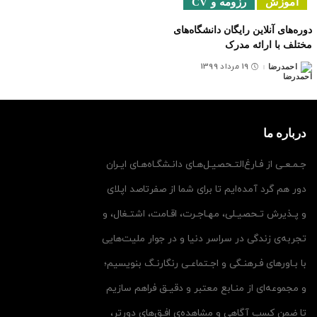
آموزش
رزومه و CV
دوره‌های آنلاین رایگان دانشگاه‌های
مختلف با ارائه مدرک
19 مرداد 1399
احمدرضا
ارسال
شده
توسط
درباره ما
جـمـعـی از فـارغ‌التـحصیـل‌هـای دانـشگـاه‌هـای ایـران
دور هم گرد آمده‌ایم تا برای شما از صفرتاصد اپلای
و پـذیرش تـحصیـلی، مهـاجـرت، اقـامت، اشتـغال، و
تجربه‌ی زندگی در سراسر دنیا و در جوار ملیت‌هایی
با بـاورهای فـرهنـگی و اجـتماعـی رنگارنـگ بنویسیم؛
و مجموعه‌ای از منـابع معتبر و دقیـق فراهم سازیم
تا ضمن کسب آگاهی و مشاهده‌ی افـق‌های دورتر،