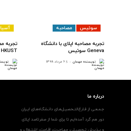
سوئیس
مصاحبه
آسیا
تجربه مصاحبه اپلای با دانشگاه
تجربه مص
Geneva سوئیس
HKUST هنگ‌کنگ
نویسنده مهمان
6 مرداد 1399
نویسن
ارسال
ارسال
شده
شده
توسط
توسط
درباره ما
جـمـعـی از فـارغ‌التـحصیـل‌هـای دانـشگـاه‌هـای ایـران
دور هم گرد آمده‌ایم تا برای شما از صفرتاصد اپلای
و پـذیرش تـحصیـلی، مهـاجـرت، اقـامت، اشتـغال، و