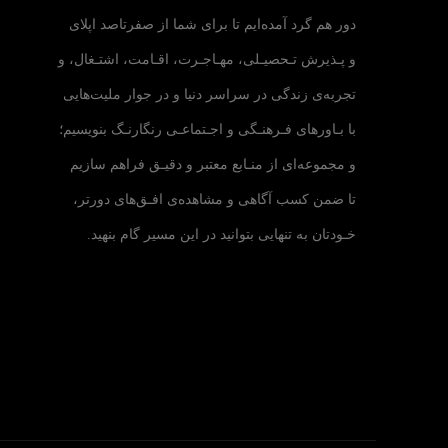
دور هم گرد آمده‌ایم تا برای شما از صفرتاصد اپلای
و پـذیرش تـحصیـلی، مهـاجـرت، اقـامت، اشتـغال، و
تجربه‌ی زندگی در سراسر دنیا و در جوار ملیت‌هایی
با بـاورهای فـرهنـگی و اجـتماعـی رنگارنـگ بنویسیم؛
و مجموعه‌ای از منـابع معتبر و دقیـق فراهم سازیم
تا ضمن کسب آگاهی و مشاهده‌ی افـق‌های دورتر،
خـودتان به تنهایی بتوانید در این مسیر گام بنهید.