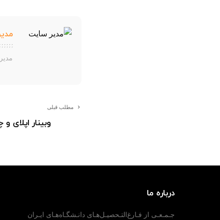
مدیر
مدیر
مطلب قبلی
وبینار اپلای 
درباره ما
جـمـعـی از فـارغ‌التـحصیـل‌هـای دانـشگـاه‌هـای ایـران