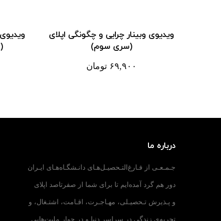
ویدیوی وبینار چرایی و چگونگی اپلای
ویدیوی و
(سری سوم)
(SOP) موفق بنویسم؟!
۶۹,۹۰۰
تومان
درباره ما
جـمـعـی از فـارغ‌التـحصیـل‌هـای دانـشگـاه‌هـای ایـران
دور هم گرد آمده‌ایم تا برای شما از صفرتاصد اپلای
و پـذیرش تـحصیـلی، مهـاجـرت، اقـامت، اشتـغال، و
تجربه‌ی زندگی در سراسر دنیا و در جوار ملیت‌هایی