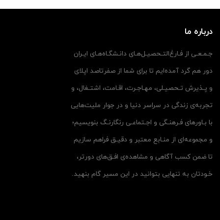
درباره ما
جـمـعـی از فـارغ‌التـحصیـل‌هـای دانـشگـاه‌هـای ایـران
دور هم گرد آمده‌ایم تا برای شما از صفرتاصد اپلای
و پـذیرش تـحصیـلی، مهـاجـرت، اقـامت، اشتـغال، و
تجربه‌ی زندگی در سراسر دنیا و در جوار ملیت‌هایی
با بـاورهای فـرهنـگی و اجـتماعـی رنگارنـگ بنویسیم؛
و مجموعه‌ای از منـابع معتبر و دقیـق فراهم سازیم
تا ضمن کسب آگاهی و مشاهده‌ی افـق‌های دورتر،
خـودتان به تنهایی بتوانید در این مسیر گام بنهید.