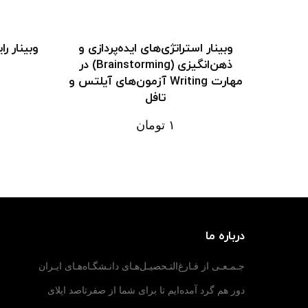
وبینار استراتژی‌های ایده‌پردازی و
وبینار ر
ذهن‌انگیزی (Brainstorming) در
مهارت Writing آزمون‌های آیلتس و
تافل
۱
تومان
درباره ما
جـمـعـی از فـارغ‌التـحصیـل‌هـای دانـشگـاه‌هـای ایـران
دور هم گرد آمده‌ایم تا برای شما از صفرتاصد اپلای