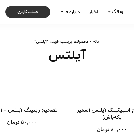
وبلاگ
اخبار
درباره ما
حساب کاربری
خانه
> محصولات برچسب خورده “آیلتس”
آیلتس
اسپیکینگ آیلتس (سمیرا
تصحیح رایتینگ آیلتس – Task 1
یکه‌باش)
۵۰,۰۰۰
تومان
۸۰,۰۰۰
تومان