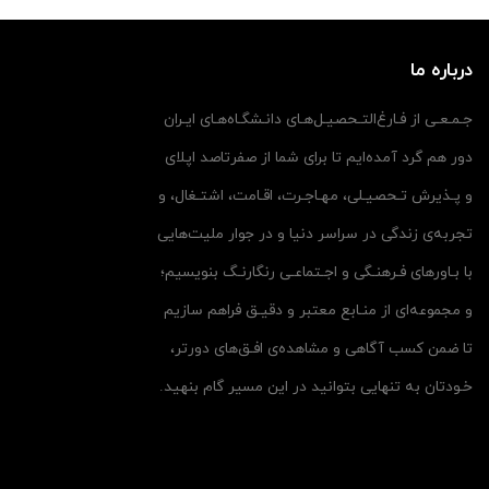
درباره ما
جـمـعـی از فـارغ‌التـحصیـل‌هـای دانـشگـاه‌هـای ایـران
دور هم گرد آمده‌ایم تا برای شما از صفرتاصد اپلای
و پـذیرش تـحصیـلی، مهـاجـرت، اقـامت، اشتـغال، و
تجربه‌ی زندگی در سراسر دنیا و در جوار ملیت‌هایی
با بـاورهای فـرهنـگی و اجـتماعـی رنگارنـگ بنویسیم؛
و مجموعه‌ای از منـابع معتبر و دقیـق فراهم سازیم
تا ضمن کسب آگاهی و مشاهده‌ی افـق‌های دورتر،
خـودتان به تنهایی بتوانید در این مسیر گام بنهید.