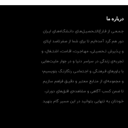
درباره ما
جـمـعـی از فـارغ‌التـحصیـل‌هـای دانـشگـاه‌هـای ایـران
دور هم گرد آمده‌ایم تا برای شما از صفرتاصد اپلای
و پـذیرش تـحصیـلی، مهـاجـرت، اقـامت، اشتـغال، و
تجربه‌ی زندگی در سراسر دنیا و در جوار ملیت‌هایی
با بـاورهای فـرهنـگی و اجـتماعـی رنگارنـگ بنویسیم؛
و مجموعه‌ای از منـابع معتبر و دقیـق فراهم سازیم
تا ضمن کسب آگاهی و مشاهده‌ی افـق‌های دورتر،
خـودتان به تنهایی بتوانید در این مسیر گام بنهید.