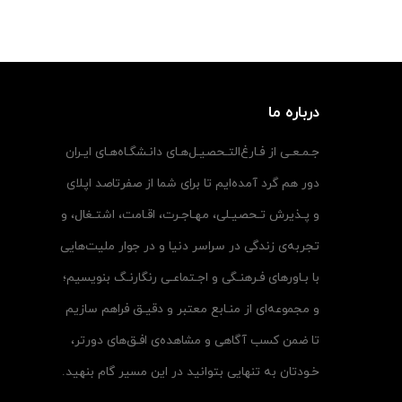
درباره ما
جـمـعـی از فـارغ‌التـحصیـل‌هـای دانـشگـاه‌هـای ایـران
دور هم گرد آمده‌ایم تا برای شما از صفرتاصد اپلای
و پـذیرش تـحصیـلی، مهـاجـرت، اقـامت، اشتـغال، و
تجربه‌ی زندگی در سراسر دنیا و در جوار ملیت‌هایی
با بـاورهای فـرهنـگی و اجـتماعـی رنگارنـگ بنویسیم؛
و مجموعه‌ای از منـابع معتبر و دقیـق فراهم سازیم
تا ضمن کسب آگاهی و مشاهده‌ی افـق‌های دورتر،
خـودتان به تنهایی بتوانید در این مسیر گام بنهید.