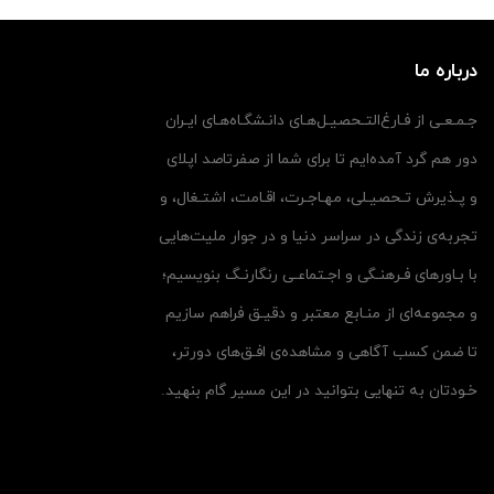
درباره ما
جـمـعـی از فـارغ‌التـحصیـل‌هـای دانـشگـاه‌هـای ایـران
دور هم گرد آمده‌ایم تا برای شما از صفرتاصد اپلای
و پـذیرش تـحصیـلی، مهـاجـرت، اقـامت، اشتـغال، و
تجربه‌ی زندگی در سراسر دنیا و در جوار ملیت‌هایی
با بـاورهای فـرهنـگی و اجـتماعـی رنگارنـگ بنویسیم؛
و مجموعه‌ای از منـابع معتبر و دقیـق فراهم سازیم
تا ضمن کسب آگاهی و مشاهده‌ی افـق‌های دورتر،
خـودتان به تنهایی بتوانید در این مسیر گام بنهید.