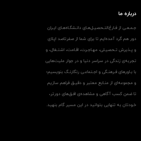
درباره ما
جـمـعـی از فـارغ‌التـحصیـل‌هـای دانـشگـاه‌هـای ایـران
دور هم گرد آمده‌ایم تا برای شما از صفرتاصد اپلای
و پـذیرش تـحصیـلی، مهـاجـرت، اقـامت، اشتـغال، و
تجربه‌ی زندگی در سراسر دنیا و در جوار ملیت‌هایی
با بـاورهای فـرهنـگی و اجـتماعـی رنگارنـگ بنویسیم؛
و مجموعه‌ای از منـابع معتبر و دقیـق فراهم سازیم
تا ضمن کسب آگاهی و مشاهده‌ی افـق‌های دورتر،
خـودتان به تنهایی بتوانید در این مسیر گام بنهید.