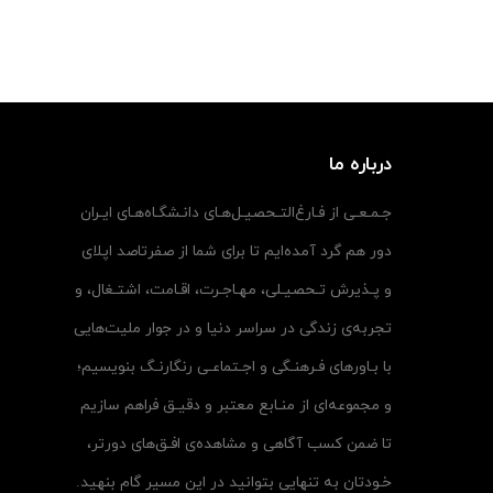
درباره ما
جـمـعـی از فـارغ‌التـحصیـل‌هـای دانـشگـاه‌هـای ایـران
دور هم گرد آمده‌ایم تا برای شما از صفرتاصد اپلای
و پـذیرش تـحصیـلی، مهـاجـرت، اقـامت، اشتـغال، و
تجربه‌ی زندگی در سراسر دنیا و در جوار ملیت‌هایی
با بـاورهای فـرهنـگی و اجـتماعـی رنگارنـگ بنویسیم؛
و مجموعه‌ای از منـابع معتبر و دقیـق فراهم سازیم
تا ضمن کسب آگاهی و مشاهده‌ی افـق‌های دورتر،
خـودتان به تنهایی بتوانید در این مسیر گام بنهید.