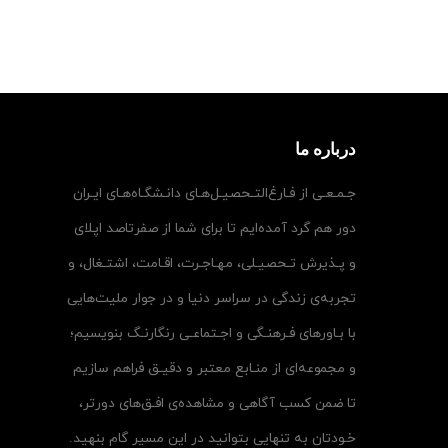
درباره ما
جـمـعـی از فـارغ‌التـحصیـل‌هـای دانـشگـاه‌هـای ایـران
دور هم گرد آمده‌ایم تا برای شما از صفرتاصد اپلای
و پـذیرش تـحصیـلی، مهـاجـرت، اقـامت، اشتـغال، و
تجربه‌ی زندگی در سراسر دنیا و در جوار ملیت‌هایی
با بـاورهای فـرهنـگی و اجـتماعـی رنگارنـگ بنویسیم؛
و مجموعه‌ای از منـابع معتبر و دقیـق فراهم سازیم
تا ضمن کسب آگاهی و مشاهده‌ی افـق‌های دورتر،
خـودتان به تنهایی بتوانید در این مسیر گام بنهید.