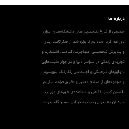
درباره ما
جـمـعـی از فـارغ‌التـحصیـل‌هـای دانـشگـاه‌هـای ایـران
دور هم گرد آمده‌ایم تا برای شما از صفرتاصد اپلای
و پـذیرش تـحصیـلی، مهـاجـرت، اقـامت، اشتـغال، و
تجربه‌ی زندگی در سراسر دنیا و در جوار ملیت‌هایی
با بـاورهای فـرهنـگی و اجـتماعـی رنگارنـگ بنویسیم؛
و مجموعه‌ای از منـابع معتبر و دقیـق فراهم سازیم
تا ضمن کسب آگاهی و مشاهده‌ی افـق‌های دورتر،
خـودتان به تنهایی بتوانید در این مسیر گام بنهید.