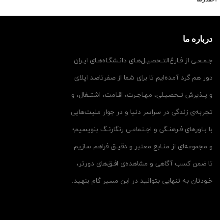
شده
توسط
درباره ما
جـمـعـی از فـارغ‌التـحصیـل‌هـای دانـشگـاه‌هـای ایـران
دور هم گرد آمده‌ایم تا برای شما از صفرتاصد اپلای
و پـذیرش تـحصیـلی، مهـاجـرت، اقـامت، اشتـغال، و
تجربه‌ی زندگی در سراسر دنیا و در جوار ملیت‌هایی
با بـاورهای فـرهنـگی و اجـتماعـی رنگارنـگ بنویسیم؛
و مجموعه‌ای از منـابع معتبر و دقیـق فراهم سازیم
تا ضمن کسب آگاهی و مشاهده‌ی افـق‌های دورتر،
خـودتان به تنهایی بتوانید در این مسیر گام بنهید.