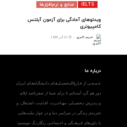
IELTS
منابع و نرم‌افزارها
ویدئوهای آمادگی برای آزمون آیلتس
کامپیوتری
مریم اکبری
22 آذر 1399
ارسال
شده
توسط
درباره ما
جـمـعـی از فـارغ‌التـحصیـل‌هـای دانـشگـاه‌هـای ایـران
دور هم گرد آمده‌ایم تا برای شما از صفرتاصد اپلای
و پـذیرش تـحصیـلی، مهـاجـرت، اقـامت، اشتـغال، و
تجربه‌ی زندگی در سراسر دنیا و در جوار ملیت‌هایی
با بـاورهای فـرهنـگی و اجـتماعـی رنگارنـگ بنویسیم؛