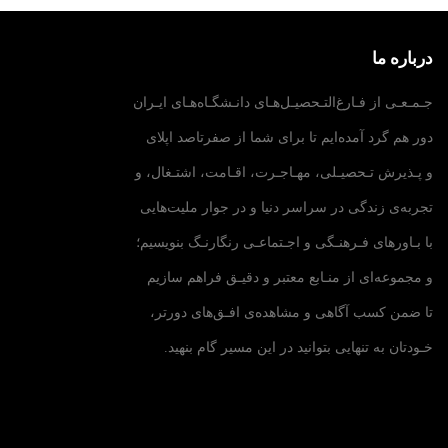
درباره ما
جـمـعـی از فـارغ‌التـحصیـل‌هـای دانـشگـاه‌هـای ایـران
دور هم گرد آمده‌ایم تا برای شما از صفرتاصد اپلای
و پـذیرش تـحصیـلی، مهـاجـرت، اقـامت، اشتـغال، و
تجربه‌ی زندگی در سراسر دنیا و در جوار ملیت‌هایی
با بـاورهای فـرهنـگی و اجـتماعـی رنگارنـگ بنویسیم؛
و مجموعه‌ای از منـابع معتبر و دقیـق فراهم سازیم
تا ضمن کسب آگاهی و مشاهده‌ی افـق‌های دورتر،
خـودتان به تنهایی بتوانید در این مسیر گام بنهید.