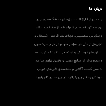
درباره ما
جـمـعـی از فـارغ‌التـحصیـل‌هـای دانـشگـاه‌هـای ایـران
دور هم گرد آمده‌ایم تا برای شما از صفرتاصد اپلای
و پـذیرش تـحصیـلی، مهـاجـرت، اقـامت، اشتـغال، و
تجربه‌ی زندگی در سراسر دنیا و در جوار ملیت‌هایی
با بـاورهای فـرهنـگی و اجـتماعـی رنگارنـگ بنویسیم؛
و مجموعه‌ای از منـابع معتبر و دقیـق فراهم سازیم
تا ضمن کسب آگاهی و مشاهده‌ی افـق‌های دورتر،
خـودتان به تنهایی بتوانید در این مسیر گام بنهید.