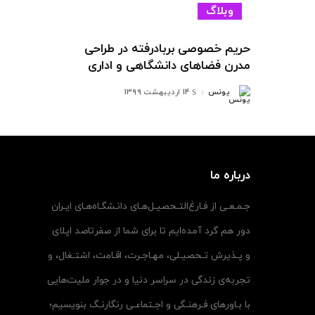
وبلاگ
حریم خصوصی بربادرفته در طراحی
مدرن فضاهای دانشگاهی و اداری
یونس
14 اردیبهشت 1399
ارسال
شده
توسط
درباره ما
جـمـعـی از فـارغ‌التـحصیـل‌هـای دانـشگـاه‌هـای ایـران
دور هم گرد آمده‌ایم تا برای شما از صفرتاصد اپلای
و پـذیرش تـحصیـلی، مهـاجـرت، اقـامت، اشتـغال، و
تجربه‌ی زندگی در سراسر دنیا و در جوار ملیت‌هایی
با بـاورهای فـرهنـگی و اجـتماعـی رنگارنـگ بنویسیم؛