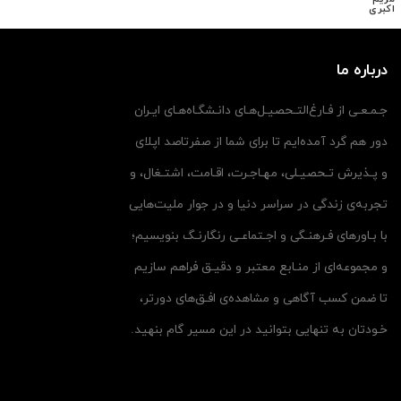
شده
توسط
درباره ما
جـمـعـی از فـارغ‌التـحصیـل‌هـای دانـشگـاه‌هـای ایـران
دور هم گرد آمده‌ایم تا برای شما از صفرتاصد اپلای
و پـذیرش تـحصیـلی، مهـاجـرت، اقـامت، اشتـغال، و
تجربه‌ی زندگی در سراسر دنیا و در جوار ملیت‌هایی
با بـاورهای فـرهنـگی و اجـتماعـی رنگارنـگ بنویسیم؛
و مجموعه‌ای از منـابع معتبر و دقیـق فراهم سازیم
تا ضمن کسب آگاهی و مشاهده‌ی افـق‌های دورتر،
خـودتان به تنهایی بتوانید در این مسیر گام بنهید.