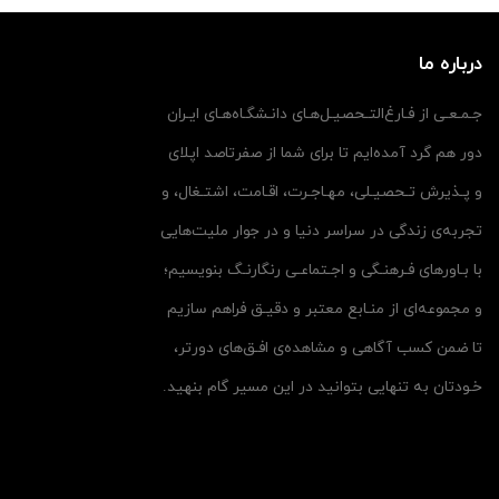
درباره ما
جـمـعـی از فـارغ‌التـحصیـل‌هـای دانـشگـاه‌هـای ایـران
دور هم گرد آمده‌ایم تا برای شما از صفرتاصد اپلای
و پـذیرش تـحصیـلی، مهـاجـرت، اقـامت، اشتـغال، و
تجربه‌ی زندگی در سراسر دنیا و در جوار ملیت‌هایی
با بـاورهای فـرهنـگی و اجـتماعـی رنگارنـگ بنویسیم؛
و مجموعه‌ای از منـابع معتبر و دقیـق فراهم سازیم
تا ضمن کسب آگاهی و مشاهده‌ی افـق‌های دورتر،
خـودتان به تنهایی بتوانید در این مسیر گام بنهید.