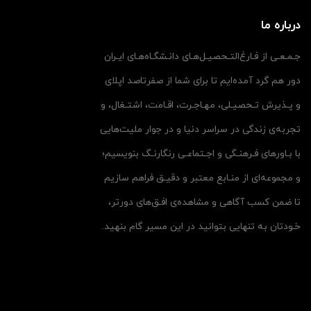
درباره ما
جـمـعـی از فـارغ‌التـحصیـل‌هـای دانـشگـاه‌هـای ایـران
دور هم گرد آمده‌ایم تا برای شما از صفرتاصد اپلای
و پـذیرش تـحصیـلی، مهـاجـرت، اقـامت، اشتـغال، و
تجربه‌ی زندگی در سراسر دنیا و در جوار ملیت‌هایی
با بـاورهای فـرهنـگی و اجـتماعـی رنگارنـگ بنویسیم؛
و مجموعه‌ای از منـابع معتبر و دقیـق فراهم سازیم
تا ضمن کسب آگاهی و مشاهده‌ی افـق‌های دورتر،
خـودتان به تنهایی بتوانید در این مسیر گام بنهید.