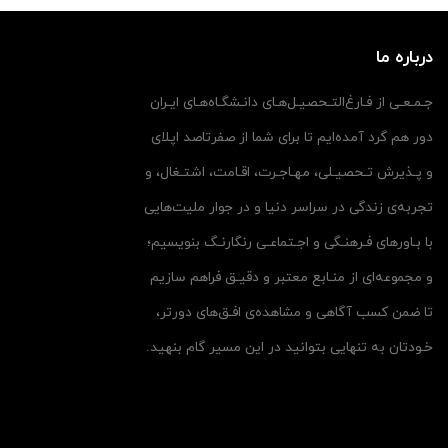
درباره ما
جـمـعـی از فـارغ‌التـحصیـل‌هـای دانـشگـاه‌هـای ایـران
دور هم گرد آمده‌ایم تا برای شما از صفرتاصد اپلای
و پـذیرش تـحصیـلی، مهـاجـرت، اقـامت، اشتـغال، و
تجربه‌ی زندگی در سراسر دنیا و در جوار ملیت‌هایی
با بـاورهای فـرهنـگی و اجـتماعـی رنگارنـگ بنویسیم؛
و مجموعه‌ای از منـابع معتبر و دقیـق فراهم سازیم
تا ضمن کسب آگاهی و مشاهده‌ی افـق‌های دورتر،
خـودتان به تنهایی بتوانید در این مسیر گام بنهید.