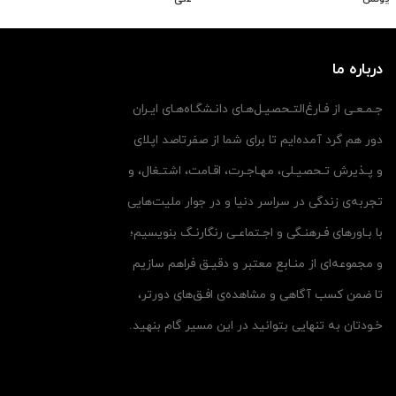
شده
شده
توسط
توسط
درباره ما
جـمـعـی از فـارغ‌التـحصیـل‌هـای دانـشگـاه‌هـای ایـران
دور هم گرد آمده‌ایم تا برای شما از صفرتاصد اپلای
و پـذیرش تـحصیـلی، مهـاجـرت، اقـامت، اشتـغال، و
تجربه‌ی زندگی در سراسر دنیا و در جوار ملیت‌هایی
با بـاورهای فـرهنـگی و اجـتماعـی رنگارنـگ بنویسیم؛
و مجموعه‌ای از منـابع معتبر و دقیـق فراهم سازیم
تا ضمن کسب آگاهی و مشاهده‌ی افـق‌های دورتر،
خـودتان به تنهایی بتوانید در این مسیر گام بنهید.