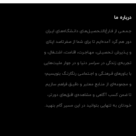
درباره ما
جـمـعـی از فـارغ‌التـحصیـل‌هـای دانـشگـاه‌هـای ایـران
دور هم گرد آمده‌ایم تا برای شما از صفرتاصد اپلای
و پـذیرش تـحصیـلی، مهـاجـرت، اقـامت، اشتـغال، و
تجربه‌ی زندگی در سراسر دنیا و در جوار ملیت‌هایی
با بـاورهای فـرهنـگی و اجـتماعـی رنگارنـگ بنویسیم؛
و مجموعه‌ای از منـابع معتبر و دقیـق فراهم سازیم
تا ضمن کسب آگاهی و مشاهده‌ی افـق‌های دورتر،
خـودتان به تنهایی بتوانید در این مسیر گام بنهید.