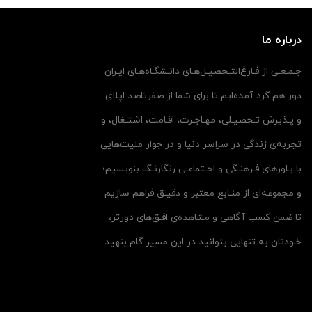
درباره ما
جـمـعـی از فـارغ‌التـحصیـل‌هـای دانـشگـاه‌هـای ایـران
دور هم گرد آمده‌ایم تا برای شما از صفرتاصد اپلای
و پـذیرش تـحصیـلی، مهـاجـرت، اقـامت، اشتـغال، و
تجربه‌ی زندگی در سراسر دنیا و در جوار ملیت‌هایی
با بـاورهای فـرهنـگی و اجـتماعـی رنگارنـگ بنویسیم؛
و مجموعه‌ای از منـابع معتبر و دقیـق فراهم سازیم
تا ضمن کسب آگاهی و مشاهده‌ی افـق‌های دورتر،
خـودتان به تنهایی بتوانید در این مسیر گام بنهید.