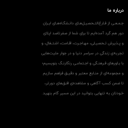
درباره ما
جـمـعـی از فـارغ‌التـحصیـل‌هـای دانـشگـاه‌هـای ایـران
دور هم گرد آمده‌ایم تا برای شما از صفرتاصد اپلای
و پـذیرش تـحصیـلی، مهـاجـرت، اقـامت، اشتـغال، و
تجربه‌ی زندگی در سراسر دنیا و در جوار ملیت‌هایی
با بـاورهای فـرهنـگی و اجـتماعـی رنگارنـگ بنویسیم؛
و مجموعه‌ای از منـابع معتبر و دقیـق فراهم سازیم
تا ضمن کسب آگاهی و مشاهده‌ی افـق‌های دورتر،
خـودتان به تنهایی بتوانید در این مسیر گام بنهید.