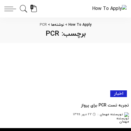
0
How To Apply
>
نوشته‌ها
>
PCR
برچسب:
PCR
اخبار
تجربه تست PCR برای پرواز
نویسنده مهمان
22 مهر 1399
ارسال
شده
توسط