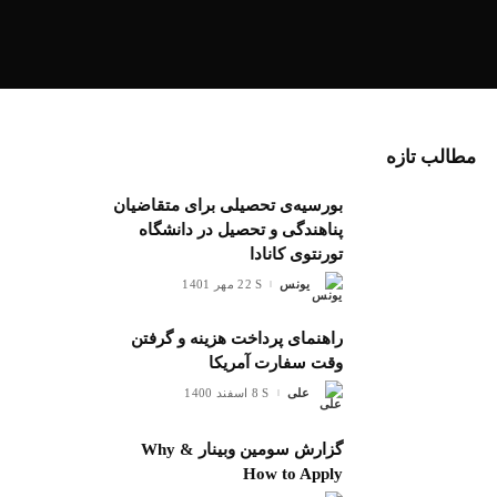
مطالب تازه
بورسیه‌ی تحصیلی برای متقاضیان
پناهندگی و تحصیل در دانشگاه
تورنتوی کانادا
یونس
22 مهر 1401
ارسال
شده
توسط
راهنمای پرداخت هزینه و گرفتن
وقت سفارت آمریکا
علی
8 اسفند 1400
ارسال
شده
توسط
گزارش سومین وبینار Why &
How to Apply