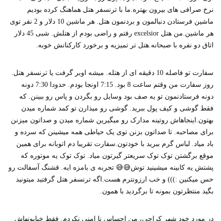
نرخ صرافی های بیرون بهتره.ما با ترنسفر هتل هماهنگ کرده بودیم
ماشین فرستادن دنبالمون و بردنمون هتل. هر ماشین 10 دلار و 2 نفر توی
هر ماشین.من هتل excelsior رفتم و راضی بودم از هتلش. شبی 45 دلار
اتاق دو نفره با صبحانه.هتل تر تمیزیه و برخورد کارکنانش خوبه.
سفارت تو فاصله 10 دقیقه ای از هتله. میشه اوبر گرفت یا ترنسفر هتل.
روز سفارت من وقتم ساعت 8 بود. 7:15 اونجا بودم. حدودا 7:30 دونه
دونه فرستادنمون تو یه صف بود وسایل رو بگردن و پاس رو ببینن. که
فقط گوشی و کیف پول ببرید. گوشی رو میذارن تو کمد شماره میدن
بهتون.اینجاهاش روتینه مدارک رو میگیرین شماره میدن و صداتون میزنن
برای مصاحبه. تا صداتون بزنن توی یک حیاطی همه میشینن که سرده و
باد میاد. لباس گرم ببرید با خودتون.سفارت تقریبا دم اتوبانه برای همین
موقع برگشتن توک توک سریعتر گیرتون میاد. توک توک یه موتوره که
پشتش یه کابینه میشینید توش😅😅 تجربه ی بامزه ایه. قشنگ آسفالت رو
حس میکنین :))) و خب ارزونترم هست.اگه ترنسفر هتل گرفتید میتونید
بگید منتظرتون بمونه تا برگردید با همون.
در مورد خود شهر کراچی، من احساس نا امنی نکردم. فقط خیابونهاش