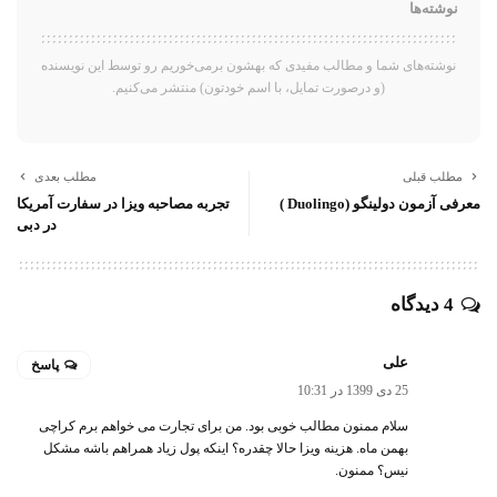
نوشته‌ها
نوشته‌های شما و مطالب مفیدی که بهشون برمی‌خوریم رو توسط این نویسنده
(و درصورت تمایل، با اسم خودتون) منتشر می‌کنیم.
مطلب قبلی
مطلب بعدی
معرفی آزمون دولینگو (Duolingo )
تجربه مصاحبه ویزا در سفارت آمریکا
در دبی
4 دیدگاه
علی
پاسخ
25 دی 1399 در 10:31
سلام‌ ممنون مطالب خوبی بود. من برای تجارت می خواهم برم کراچی
بهمن ماه. هزینه ویزا حالا چقدره؟ اینکه پول زیاد همراهم باشه مشکل
نیس؟ ممنون.