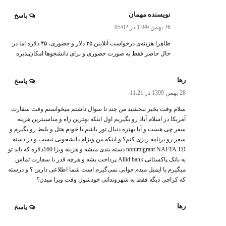
نویسنده مهمان
پاسخ
26 بهمن 1399 در 05:02
ظاهرا هزینه‌ی درخواست آنلاینن ۲۵ دلار و حضوری، ۴۵ دلاره اما در
حال حاضر فقط به صورت حضوری و برای دانشجوها امکان‌پذیره
رها
پاسخ
28 بهمن 1399 در 11:21
سلام وقت بخیر ببخشید من چند تا سوال داشتم میخواستم وقت سفارت
آمریکا در اسلام آباد رو بگیریم اول اینکه بهترین راه و مناسبترین هزینه
سفر چی هست و آیا بهتره دنبال تور باشم یا خودم هتل و بلیط رو بگیرم و
سفر رو برنامه ریزی کنم؟ و اینکه من ویزام دانشجویی نیست و در دسته
nonimigrant NAFTA TD دسته بندی میشه و هزینه ویزا 160دلاره که باید تو
یه بانک پاکستانی Allid bank پرداخت بشه و هرچه قدر با سفارت تماس
میگیرم یا ایمیل میدم جوابی نمی‌گیرم است شما اطلاعی دارین ؟ و درسته
که کراچی دیگه فقط به شهروندانی خودشون وقت ویزا میدن؟
رها
پاسخ
28 بهمن 1399 در 11:23