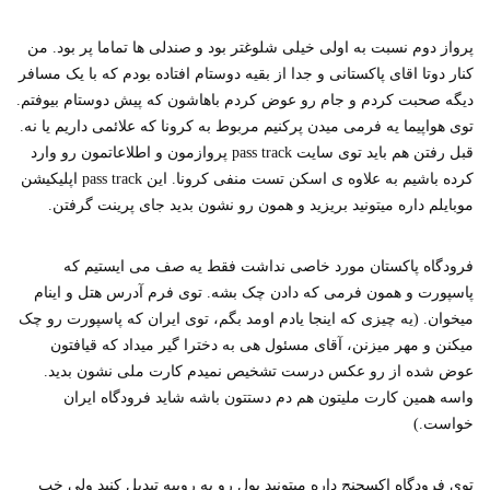
پرواز دوم نسبت به اولی خیلی شلوغتر بود و صندلی ها تماما پر بود. من
کنار دوتا اقای پاکستانی و جدا از بقیه دوستام افتاده بودم که با یک مسافر
دیگه صحبت کردم و جام رو عوض کردم باهاشون که پیش دوستام بیوفتم.
توی هواپیما یه فرمی میدن پرکنیم مربوط به کرونا که علائمی داریم یا نه.
قبل رفتن هم باید توی سایت pass track پروازمون و اطلاعاتمون رو وارد
کرده باشیم به علاوه ی اسکن تست منفی کرونا. این pass track اپلیکیشن
موبایلم داره میتونید بریزید و همون رو نشون بدید جای پرینت گرفتن.
فرودگاه پاکستان مورد خاصی نداشت فقط یه صف می ایستیم که
پاسپورت و همون فرمی که دادن چک بشه. توی فرم آدرس هتل و اینام
میخوان. (یه چیزی که اینجا یادم اومد بگم، توی ایران که پاسپورت رو چک
میکنن و مهر میزنن، آقای مسئول هی به دخترا گیر میداد که قیافتون
عوض شده از رو عکس درست تشخیص نمیدم کارت ملی نشون بدید.
واسه همین کارت ملیتون هم دم دستتون باشه شاید فرودگاه ایران
خواست.)
توی فرودگاه اکسچنج داره میتونید پول رو به روپیه تبدیل کنید ولی خب