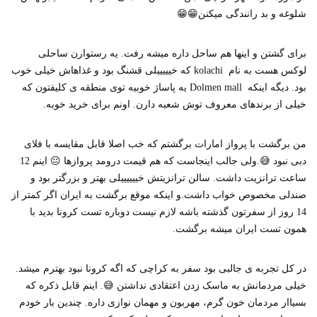
شلوغه و بد رانندگی میکنن😁😁
برای گشتن و اینها هم ساحل داره میشه رفت. یه رستوارن ساحلی
لوکس هست به نام kolachi که خیییییلی قشنگ بود و غذاهاش خیلی خوب
بود. دیگه اینکه Dolmen mall یه پاساژ خوبیه توی منطقه ی کلیفتون که
خیلی از برندهای معروف توش شعبه دارن. اونم برای خرید خوبه.
من برگشت با پرواز امارات برگشتم که خب اصلا قابل مقایسه با فلای
دبی نبود 😅.ولی جالب اینجاست که هم قیمت درومد پروازها 😐 اینم 12
ساعت ترانزیت داشت. سالن ترانزیتش خییییییلی بهتر و بزرگتر بود و
صندلی مخصوص خواب داشت.و اینکه موقع برگشت به ایران اگر کمتر از
14 روز از سفرتون گذشته باشه لازم نیست دوباره تست کرونا بدید با
همون تست ایران میشه برگشت.
در کل تجربه ی جالبی بود سفر به کراچی که اگه کرونا نبود بهترم میشد.
خیلی مردمانش به ماسک زدن اعتقادی نداشتن 😅. اینم قابل ذکره که
بسیاار مردمان خون گرم، مهربون و مهمان نوازی داره. چندین بار خودم