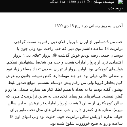
نویسنده مهمان
18 دی 1399
4 دیدگاه
ارسال
شده
توسط
آخرین به روز رسانی در تاریخ 18 دی 1399
خب من 6 دسامبر از ایران با پرواز فلای دبی رفتم به سمت کراچی.
ترانزیت 18 ساعته داشتم توی دبی که خب راحت نبود ولی چون با
دوستان جمعی رفته بودیم خوش گذشت 😅. پرواز “فلای دبی” پرواز
اقتصادی تری از پرواز امارات هست و خب من شخصا پیشنهادش نمیکنم.
هواپیمای کوچیکی بود. اولین پرواز از تهران به دبی تعداد مسافر زیاد نبود
و صندلی خالی خیلی بود. هر چند مهماندارها گفتن نمیشه جاتون رو عوض
کنیم بخاطر کرونا ولی من رفتم پیش دوستام نشستم. موقع صدور بلیط
بهشون گفته بودیم ما یه تعداد با همیم لطفا کنار هم بندازید صندلی ها رو و
گفتن نمیشه. مسافرهای هواپیمای فلای دبی به سالن ترانزیت 2 میرن که
سالن کوچیکتری از سالن 3 هست (پرواز امارات ترانزیتش به این سالن
میره)، مغازه های کمتری داره و خب صندلی های مدل تخت طور برای
خواب نداره. اوایلش سالن ترانزیت خوب خلوت بود ولی انتهای اون 18
ساعت و رو به صبح خووووب شلوغ شده بود.