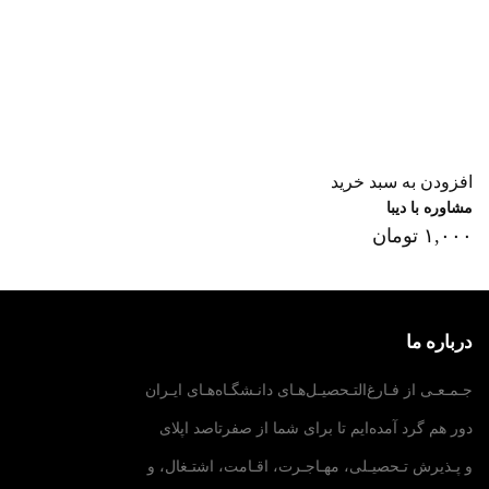
افزودن به سبد خرید
مشاوره با دیبا
۱,۰۰۰
تومان
درباره ما
جـمـعـی از فـارغ‌التـحصیـل‌هـای دانـشگـاه‌هـای ایـران
دور هم گرد آمده‌ایم تا برای شما از صفرتاصد اپلای
و پـذیرش تـحصیـلی، مهـاجـرت، اقـامت، اشتـغال، و