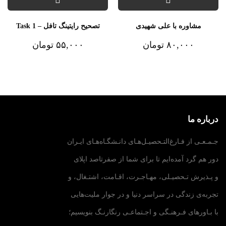
مشاوره با علی شهیدی
تصحیح رایتینگ تافل – Task 1
۸۰,۰۰۰
تومان
۵۵,۰۰۰
تومان
درباره ما
جـمـعـی از فـارغ‌التـحصیـل‌هـای دانـشگـاه‌هـای ایـران
دور هم گرد آمده‌ایم تا برای شما از صفرتاصد اپلای
و پـذیرش تـحصیـلی، مهـاجـرت، اقـامت، اشتـغال، و
تجربه‌ی زندگی در سراسر دنیا و در جوار ملیت‌هایی
با بـاورهای فـرهنـگی و اجـتماعـی رنگارنـگ بنویسیم؛