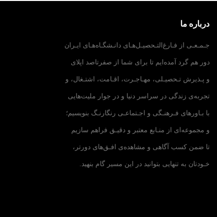
درباره ما
جـمـعـی از فـارغ‌التـحصیـل‌هـای دانـشگـاه‌هـای ایـران
دور هم گرد آمده‌ایم تا برای شما از صفرتاصد اپلای
و پـذیرش تـحصیـلی، مهـاجـرت، اقـامت، اشتـغال، و
تجربه‌ی زندگی در سراسر دنیا و در جوار ملیت‌هایی
با بـاورهای فـرهنـگی و اجـتماعـی رنگارنـگ بنویسیم؛
و مجموعه‌ای از منـابع معتبر و دقیـق فراهم سازیم
تا ضمن کسب آگاهی و مشاهده‌ی افـق‌های دورتر،
خـودتان به تنهایی بتوانید در این مسیر گام بنهید.