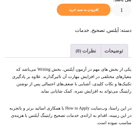
تصحیح
افزودن به سبد خرید
رایتینگ
آیلتس
-
دسته:
آیلتس
,
تصحیح
,
خدمات
Task
1
(سمیرا
توضیحات
نظرات (0)
یکه‌باش)
عدد
یکی از بخش های مهم در آزمون آیلتس، بخش Writing می‌باشد که
معیارهای مختلفی در افزایش مهارت آن تاثیرگذارند. علاوه بر یادگیری
تکنیک‌ها و نکات کلیدی، آشنایی با ضعف‌های احتمالی پس از نوشتن
رایتینگ می‌تواند به افزایش نمره، کمک شایانی نماید.
در این راستا، وب‌سایت How to Apply با همکاری اساتید برتر و باتجربه
در این زمینه، اقدام به ارائه‌ی خدمات تصحیح رایتینگ آیلتس با هزینه‌ی
مناسب نموده است.