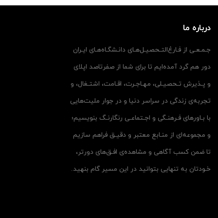
درباره ما
جـمـعـی از فـارغ‌التـحصیـل‌هـای دانـشگـاه‌هـای ایـران
دور هم گرد آمده‌ایم تا برای شما از صفرتاصد اپلای
و پـذیرش تـحصیـلی، مهـاجـرت، اقـامت، اشتـغال، و
تجربه‌ی زندگی در سراسر دنیا و در جوار ملیت‌هایی
با بـاورهای فـرهنـگی و اجـتماعـی رنگارنـگ بنویسیم؛
و مجموعه‌ای از منـابع معتبر و دقیـق فراهم سازیم
تا ضمن کسب آگاهی و مشاهده‌ی افـق‌های دورتر،
خـودتان به تنهایی بتوانید در این مسیر گام بنهید.