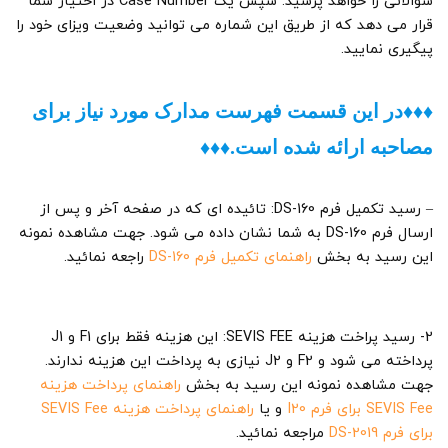
سوالاتی را خواهد پرسید. سپس یک Case Number در اختیار شما
قرار می دهد که از طریق این شماره می توانید وضعیت ویزای خود را
پیگیری نمایید.
♦♦♦در این قسمت فهرست مدارک مورد نیاز برای
مصاحبه ارائه شده است.♦♦♦
– رسید تکمیل فرم DS-160: تائیده ای که در صفحه آخر و پس از
ارسال فرم DS-160 به شما نشان داده می شود. جهت مشاهده نمونه
این رسید به بخش
راهنمای تکمیل فرم DS-160
راجعه نمائید.
2- رسید پراخت هزینه SEVIS FEE: این هزینه فقط برای F1 و J1
پرداخته می شود و F2 و J2 نیازی به پرداخت این هزینه ندارند.
جهت مشاهده نمونه این رسید به بخش
راهنمای پرداخت هزینه
SEVIS Fee برای فرم I20
و یا
راهنمای پرداخت هزینه SEVIS Fee
برای فرم DS-2019
مراجعه نمائید.