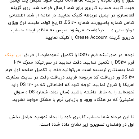
عبور را وارد نموده و گزینه Continue کلیک شود. سپس یک ایمیل
جهت تایید حساب کاربری برای شما ارسال خواهد شد. روی گزینه
فعالسازی در ایمیل مربوطه کلیک نمایید. در ادامه از شما اطلاعاتی
شامل شماره پاسپورت، شماره DS160، تاریخ تولد، ملیت، نوع ویزای
درخواستی و … درخواست می‌شود. سپس به منظور ایجاد حساب
کاربری گرینه Create Account را کلیک نمایید.
توجه: در صورتیکه فرم DS160 را تکمیل ننموده‌اید، از طریق
این لینک
فرم DS160 را تکمیل نمایید. دقت نمایید در صورتیکه مدرک I-20
شما بدستتان نرسیده است می‌توانید فقط با تکمیل صفحه اول فرم
DS-160 ور دریافت کد مربوطه فرایند دریافت وقت در سایت سفارت
امریکا را شروع نمایید. توجه شود که اطلاعاتی که در DS 160 وارد
نموده‌اید را به خاطر داشته باشید (سال تولد، شماره DS و سوال
امنیتی) که در هنگام ورود و بازیابی فرم با مشکل مواجه نشوید.
تا این مرحله شما حساب کاربری خود را ایجاد نمودید. مراحل بخش
اول در راهنمای تصویری زیر نشان داده شده است.