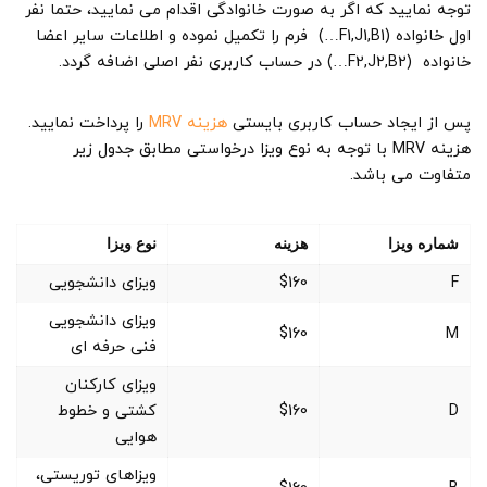
توجه نمایید که اگر به صورت خانوادگی اقدام می نمایید، حتما نفر
اول خانواده (F1,J1,B1…) فرم را تکمیل نموده و اطلاعات سایر اعضا
خانواده (F2,J2,B2…) در حساب کاربری نفر اصلی اضافه گردد.
پس از ایجاد حساب کاربری بایستی
هزینه MRV
را پرداخت نمایید.
هزینه MRV با توجه به نوع ویزا درخواستی مطابق جدول زیر
متفاوت می باشد.
شماره ویزا
هزینه
نوع ویزا
F
$160
ویزای دانشجویی
ویزای دانشجویی
$160
M
فنی حرفه ای
ویزای کارکنان
D
$160
کشتی و خطوط
هوایی
ویزاهای توریستی،