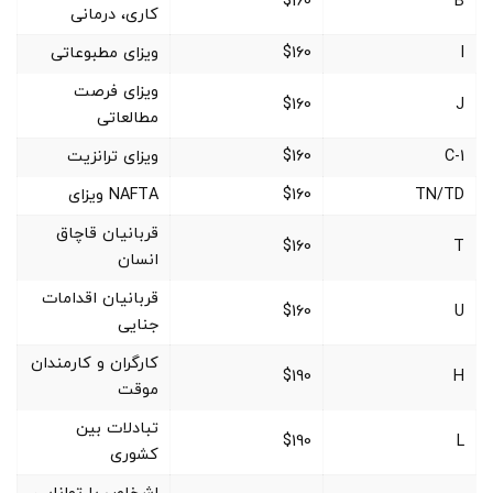
$160
B
کاری، درمانی
I
$160
ویزای مطبوعاتی
ویزای فرصت
$160
J
مطالعاتی
C-1
$160
ویزای ترانزیت
TN/TD
$160
NAFTA ویزای
قربانیان قاچاق
$160
T
انسان
قربانیان اقدامات
$160
U
جنایی
کارگران و کارمندان
$190
H
موقت
تبادلات بین
$190
L
کشوری