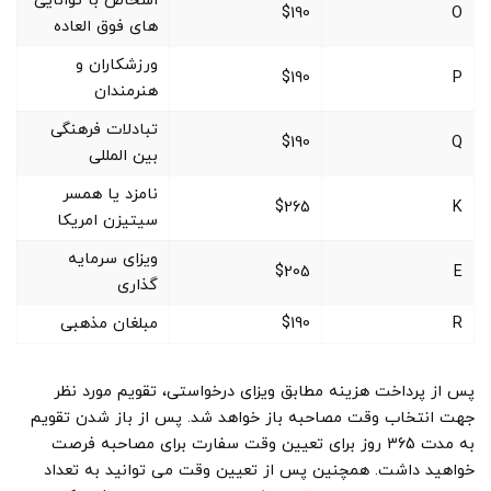
اشخاص با توانایی
$190
O
های فوق العاده
ورزشکاران و
$190
P
هنرمندان
تبادلات فرهنگی
$190
Q
بین المللی
نامزد یا همسر
$265
K
سیتیزن امریکا
ویزای سرمایه
$205
E
گذاری
R
$190
مبلغان مذهبی
پس از پرداخت هزینه مطابق ویزای درخواستی، تقویم مورد نظر
جهت انتخاب وقت مصاحبه باز خواهد شد. پس از باز شدن تقویم
به مدت 365 روز برای تعیین وقت سفارت برای مصاحبه فرصت
خواهید داشت. همچنین پس از تعیین وقت می توانید به تعداد