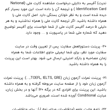
ندرت) آفیسر به دلایلی درخواست مشاهده کارت ملی (National
Identification Card ) و ترجمه آن را داده است. این مورد بسیار کم
دیده شده است و به نظر خوتان بستگی دارد. اصل کارت ملی را
همراه داشته باشید. اگر ترجمه کارت ملی را همراه نداشتید و به هر
دلیلی 5 درصد آفیسر کارت ملی از شما خواست، برای آفیسر توضیح
دهید که شماره ملی شما در پاسپورت و … وجود دارد.
20- پرینت دستورالعمل سفارت: پس از تعیین وقت در سایت
سفارت مورد نظر، برای شما ایمیلی حاوی اطلاعات شما به همراه
زمان مصاحبه و بارکد امنیتی ارسال می شود. بهتر است این پرینت
را به همراه داشته باشید.
21- پرینت نمرات آزمون زبان (TOEFL, IELTS, GRE,…): پرینت نمرات
آزمون زبان خود را از صفحه سایت مربوطه گرفته و به همراه داشته
باشید. این پرینت برای افرادی که در برگه I20 آنها و در بخش زبان،
عبارت Conditional آورده شده است، ضروری می‌باشد.
22- نامه وزارت علوم (متقاضیان ویزای نوع J) : برای متقاضیان