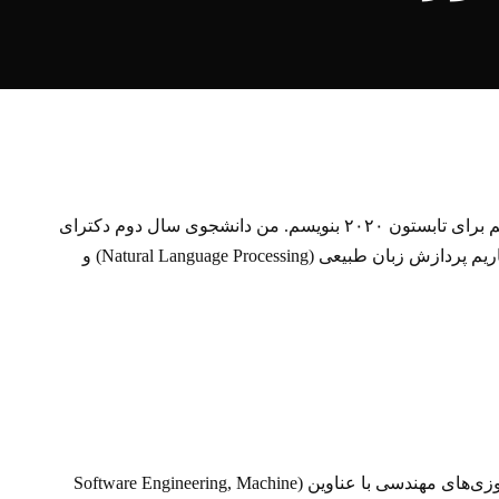
توی این مطلب قصد دارم تا از تجربه جستجوی کارآموزیم برای تابستون ۲۰۲۰ بنویسم. من دانشجوی سال دوم دکترای
کامپیوتر در دانشگاه میشیگان آمریکا هستم و زمینه‌ی کاریم پردازش زبان طبیعی (Natural Language Processing) و
موقعیت کارآموزی حتما تحقیقاتی باشه و دنبال کارآموزی‌های مهندسی با عناوین (Software Engineering, Machine