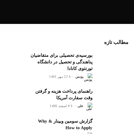
مطالب تازه
بورسیه‌ی تحصیلی برای متقاضیان
پناهندگی و تحصیل در دانشگاه
تورنتوی کانادا
یونس
22 مهر 1401
ارسال
شده
توسط
راهنمای پرداخت هزینه و گرفتن
وقت سفارت آمریکا
علی
8 اسفند 1400
ارسال
شده
توسط
گزارش سومین وبینار Why &
How to Apply