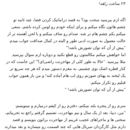
۲۳ ساعت راهه!
اگه ازم بپرسید سخت بود؟ به قصد دراماتیک کردن فضا، چند ثانیه تو
چشم هاتون نگاه میکنم و برای اینکه خودم رو لوس کرده باشم، سعی
میکنم یکم چشم هام تر شه. صدام رو صاف میکنم و با لحن آهسته تر از
حالت معمول به صورت ادبی طور و البته در کمال صداقت جواب میدم:
“بیش از آن که توان تصورش باشد!”
اما خواهش میکنم مکالمتون رو قطع نکنید و دوباره ازم سوال بپرسید.
مثلا بپرسید: “حالا به طور کلی از مهاجرتت راضی‌ای؟” این جاست که در
کنار قطره اشک توی چشمم، به مغزم دستور میدم که هر چه سریع تر
یک لبخند به پهنای صورتم روی لب هام آماده کنه! و من باز همون جواب
قبلیم رو تکرار میکنم:
“بیش از آن که توان تصورش باشد! “
سرم رو از پنجره بلند میکنم، دفترم رو از کیفم درمیارم و مینویسم:
“من، دیبا، بعد از یک سال و نیم مهاجرت، تصمیم گرفتم راجع به تجربیاتم،
سختی ها و ماجراهای عجیب غریبم از مهاجرت براتون بنویسم و قصد
دارم مثل کارگردان سریال هایی که چند قسمت رو میسازند و بعد میذارند