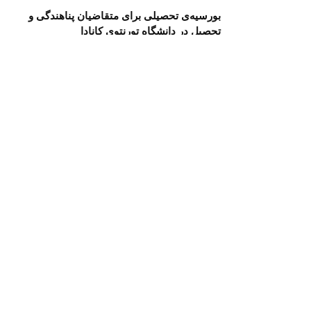
بورسیه‌ی تحصیلی برای متقاضیان پناهندگی و
تحصیل در دانشگاه تورنتوی کانادا
یونس
22 مهر 1401
ارسال
شده
توسط
راهنمای پرداخت هزینه و گرفتن وقت سفارت
آمریکا
علی
8 اسفند 1400
ارسال
شده
توسط
گزارش سومین وبینار Why & How to Apply
مدیر سایت
26 مهر 1400
ارسال
شده
توسط
بررسی امنیت و شرایط خانه قبل از اجاره/خرید
در آمریکا
علی
7 شهریور 1400
ارسال
شده
توسط
مطالب پربازدید