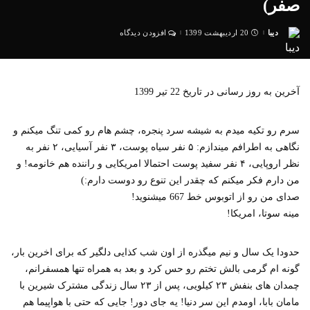
صفر)
دیبا
20 اردیبهشت 1399
افزودن دیدگاه
ارسال
شده
توسط
آخرین به روز رسانی در تاریخ 22 تیر 1399
سرم رو تکیه میدم به شیشه سرد پنجره، چشم هام رو کمی تنگ میکنم و
نگاهی به اطرافم میندازم: ۵ نفر سیاه پوست، ۳ نفر آسیایی، ۲ نفر به
نظر اروپایی، ۴ نفر سفید پوست احتمالا امریکایی و راننده هم خانومه! و
من دارم فکر میکنم که چقدر این تنوع رو دوست دارم:)
صدای من رو از اتوبوس خط 667 میشنوید!
مینه سوتا، امریکا!
حدودا یک سال و نیم میگذره از اون شب کذایی دلگیر که برای اخرین بار،
گونه ام گرمی بالش تختم رو حس کرد و بعد به همراه تنها همسفرانم،
چمدان های بنفش ۲۳ کیلویی، پس از ۲۳ سال زندگی مشترک شیرین با
مامان بابا، اومدم این سر دنیا! یه جای دور! جایی که حتی با هواپیما هم