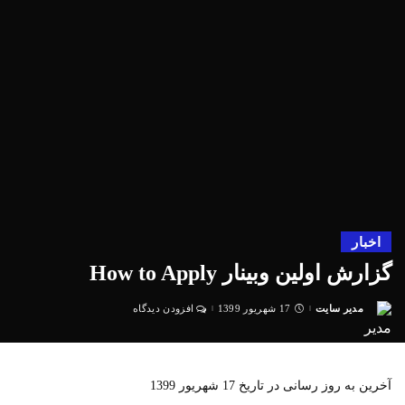
اخبار
گزارش اولین وبینار How to Apply
مدیر سایت
17 شهریور 1399
افزودن دیدگاه
ارسال
شده
توسط
آخرین به روز رسانی در تاریخ 17 شهریور 1399