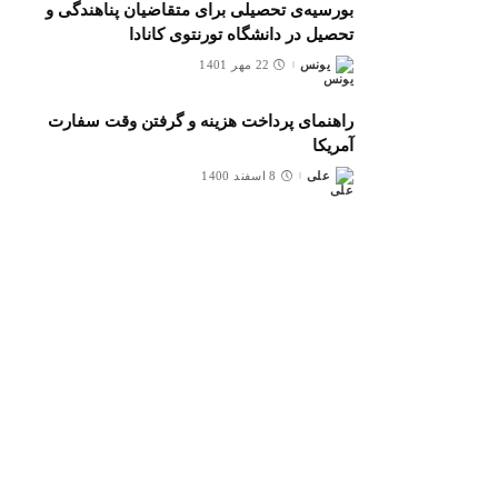
بورسیه‌ی تحصیلی برای متقاضیان پناهندگی و
تحصیل در دانشگاه تورنتوی کانادا
یونس
22 مهر 1401
ارسال
شده
توسط
راهنمای پرداخت هزینه و گرفتن وقت سفارت
آمریکا
علی
8 اسفند 1400
ارسال
شده
توسط
گزارش سومین وبینار Why & How to Apply
مدیر سایت
26 مهر 1400
ارسال
شده
توسط
بررسی امنیت و شرایط خانه قبل از اجاره/خرید
در آمریکا
علی
7 شهریور 1400
ارسال
شده
توسط
مطالب پربازدید