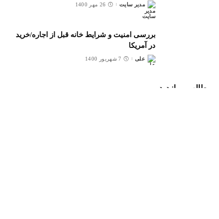
مدیر سایت
26 مهر 1400
ارسال
شده
توسط
بررسی امنیت و شرایط خانه قبل از اجاره/خرید
در آمریکا
علی
7 شهریور 1400
ارسال
شده
توسط
مطالب پربازدید
نحوه محاسبه معدل (GPA) از 4
علی
13 اردیبهشت 1399
ارسال
شده
توسط
سایت‌های اعلام پوزیشن و موقعیت تحصیلی برای
دکتری و ارشد
علی
29 فروردین 1399
ارسال
شده
توسط
تفاوت ریزنمرات رسمی و غیررسمی