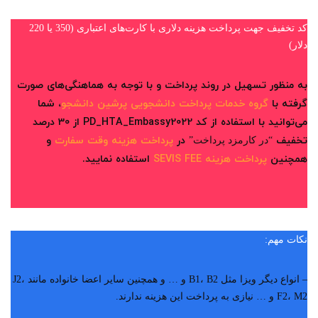
کد تخفیف جهت پرداخت هزینه دلاری با کارت‌های اعتباری (350 یا 220
دلار)
به منظور تسهیل در روند پرداخت و با توجه به هماهنگی‌های صورت
گرفته با
گروه خدمات پرداخت دانشجویی پرشین دانشجو
، شما
می‌توانید با استفاده از کد PD_HTA_Embassy2022 از 30 درصد
تخفیف
در
پرداخت هزینه وقت سفارت
و
“در کارمزد پرداخت”
همچنین
پرداخت هزینه SEVIS FEE
استفاده نمایید.
نکات مهم:
– انواع دیگر ویزا مثل B1، B2 و … و همچنین سایر اعضا خانواده مانند J2،
F2، M2 و … نیازی به پرداخت این هزینه ندارند.