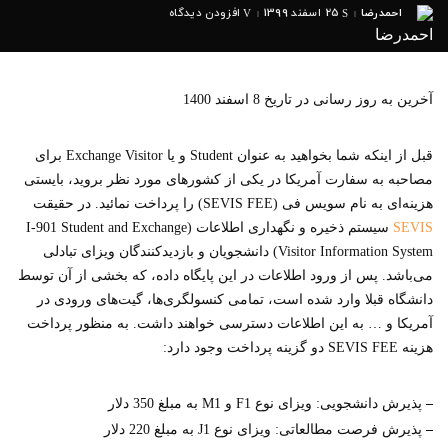
احمدرضا
25 اسفند 1399
افزودن دیدگاه
ارسال
شده
توسط
آخرین به روز رسانی در تاریخ 8 اسفند 1400
قبل از اینکه شما بخواهید به عنوان Student و یا Exchange Visitor برای
مصاحبه به سفارت آمریکا در یکی از کشورهای مورد نظر بروید، بایستی
هزینه‌ای به نام سویس فی (SEVIS FEE) را پرداخت نمائید. در حقیقت
SEVIS
سیستم ذخیره و نگهداری اطلاعات (I-901 Student and Exchange
Visitor Information System) دانشجویان و بازدیدکنندگان ویزای تبادلی
می‌باشد. پس از ورود اطلاعات در این پایگاه داده، که بخشی از آن توسط
دانشگاه قبلا وارد شده است، تمامی کنسولگری‌ها، گیت‌های ورودی در
آمریکا و … به این اطلاعات دسترسی خواهند داشت. به منظور پرداخت
هزینه SEVIS FEE دو گزینه پرداخت وجود دارد:
–
پذیرش دانشجویی: ویزای نوع F1 و M1 به مبلغ 350 دلار
–
پذیرش فرصت مطالعاتی: ویزای نوع J1 به مبلغ 220 دلار